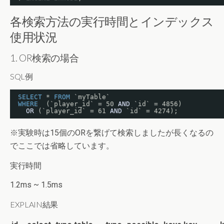
各検索方法の実行時間とインデックス
使用状況
1. OR検索の場合
SQL例
SELECT
* 
FROM
`myTable`
WHERE
(`player_id` = 50 
AND
`id` = 4856)
OR
(`player_id` = 61 
AND
`id` = 4274);
※実験時は15個のORを繋げて検索しましたが長くなるの
でここでは省略しています。
実行時間
1.2ms ~ 1.5ms
EXPLAIN結果