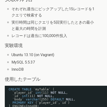
それぞれ適当にピックアップした15レコードを1
クエリで検索する
実行時間は同じクエリを5回実行したときの最小
と最大の時間を計測
レコードは適当に100,000件投入
実験環境
Ubuntu 13.10 (on Vagrant)
MySQL 5.5.37
InnoDB
使用したテーブル
CREATE
TABLE
`myTable` (
`player_id` 
int
(11) 
NOT
NULL
,
`id` 
int
(11) 
NOT
NULL
,
`body` 
varchar
(255) 
DEFAULT
NULL
,
PRIMARY
KEY
(`player_id`,`id`)
) ENGINE=InnoDB;