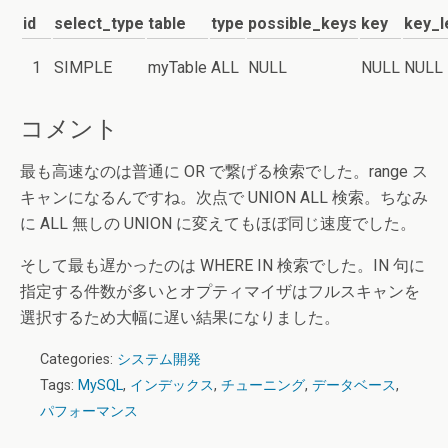
id
select_type
table
type
possible_keys
key
key_l
1
SIMPLE
myTable
ALL
NULL
NULL
NULL
コメント
最も高速なのは普通に OR で繋げる検索でした。range ス
キャンになるんですね。次点で UNION ALL 検索。ちなみ
に ALL 無しの UNION に変えてもほぼ同じ速度でした。
そして最も遅かったのは WHERE IN 検索でした。IN 句に
指定する件数が多いとオプティマイザはフルスキャンを
選択するため大幅に遅い結果になりました。
Categories:
システム開発
Tags:
MySQL
,
インデックス
,
チューニング
,
データベース
,
パフォーマンス