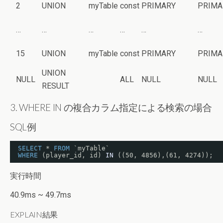
2
UNION
myTable
const
PRIMARY
PRIMA
…
…
…
…
…
…
15
UNION
myTable
const
PRIMARY
PRIMA
UNION
NULL
ALL
NULL
NULL
RESULT
3. WHERE IN の複合カラム指定による検索の場合
SQL例
SELECT
* 
FROM
`myTable`
WHERE
(player_id, id) 
IN
((50, 4856),(61, 4274));
実行時間
40.9ms ~ 49.7ms
EXPLAIN結果