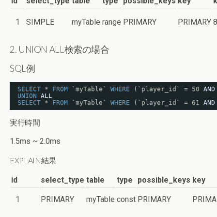
id
select_type
table
type
possible_keys
key
1
SIMPLE
myTable
range
PRIMARY
PRIMARY
2. UNION ALL検索の場合
SQL例
SELECT
* 
FROM
`myTable` 
WHERE
(`player_id` = 50 
AND
UNION
ALL
SELECT
* 
FROM
`myTable` 
WHERE
(`player_id` = 61 
AND
実行時間
1.5ms ~ 2.0ms
EXPLAIN結果
id
select_type
table
type
possible_keys
key
1
PRIMARY
myTable
const
PRIMARY
PRIMA