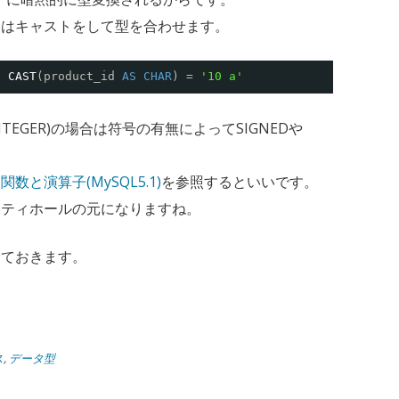
にはキャストをして型を合わせます。
E
CAST
(product_id 
AS
CHAR
) = 
'10 a'
TEGER)の場合は符号の有無によってSIGNEDや
数と演算子(MySQL5.1)
を参照するといいです。
リティホールの元になりますね。
しておきます。
ス
,
データ型