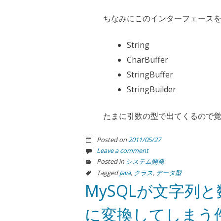
ちなみにこのインターフェース
String
CharBuffer
StringBuffer
StringBuilder
たまに引数の型で出てくるので
Posted on
2011/05/27
Leave a comment
Posted in
システム開発
Tagged
Java
,
クラス
,
データ型
MySQLが文字列
に変換してしまう