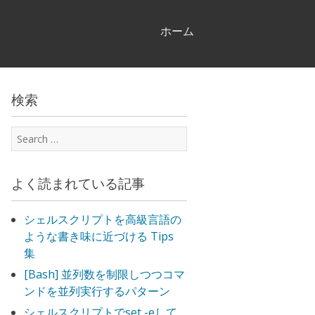
Skip
ホーム
to
content
検索
Search
for:
よく読まれている記事
シェルスクリプトを高級言語の
ような書き味に近づける Tips
集
[Bash] 並列数を制限しつつコマ
ンドを並列実行するパターン
シェルスクリプトでset -eして