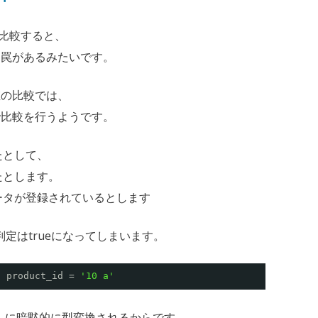
型を比較すると、
う罠があるみたいです。
値の比較では、
で比較を行うようです。
ったとして、
だったとします。
データが登録されているとします
判定はtrueになってしまいます。
E
product_id = 
'10 a'
「10」に暗黙的に型変換されるからです。