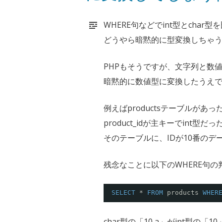
WHERE句などでint型とchar
どうやら暗黙的に型変換しちゃ
PHPもそうですが、文字列と数
暗黙的に数値型に変換したうえ
例えばproductsテーブルがあ
product_idが主キーでint型
そのテーブルに、IDが10番の
残念なことに以下のWHERE句の
SELECT
* 
FROM
products 
WHER
char型の「10 a」がint型の