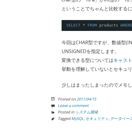
ということでちゃんと比較する
SELECT
* 
FROM
products 
WHER
今回はCHAR型ですが、数値型(IN
UNSIGNEDを指定します。
変換できる型については
キャスト関
挙動を理解していないとセキュ
少しはまったしまったのでメモ
Posted on
2011/04/15
Leave a comment
Posted in
システム開発
Tagged
MySQL
,
セキュリティ
,
データベー