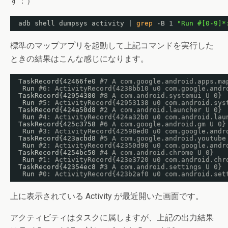
す：）
adb shell dumpsys activity | 
grep
-B 1 
"Run #[0-9]*
標準のマップアプリを起動して上記コマンドを実行した
ときの結果はこんな感じになります。
TaskRecord{42466fe0 
#7 A com.google.android.apps.ma
Run 
#6: ActivityRecord{4238bb10 u0 com.google.andr
TaskRecord{42954380 
#8 A com.android.systemui U 0}
Run 
#5: ActivityRecord{42953138 u0 com.android.sys
TaskRecord{424a50d8 
#2 A com.android.launcher U 0}
Run 
#4: ActivityRecord{424a32b0 u0 com.android.lau
TaskRecord{425c3758 
#6 A com.google.android.gm U 0}
Run 
#3: ActivityRecord{42598ed0 u0 com.google.andr
TaskRecord{423acbd8 
#5 A com.google.android.youtube
Run 
#2: ActivityRecord{42350d90 u0 com.google.andr
TaskRecord{4254bc50 
#4 A com.android.chrome U 0}
Run 
#1: ActivityRecord{423e3720 u0 com.android.chr
TaskRecord{42354ec8 
#3 A com.android.settings U 0}
Run 
#0: ActivityRecord{423b2af0 u0 com.android.set
上に表示されている Activity が最近開いた画面です。
アクティビティはタスクに属しますが、上記の出力結果